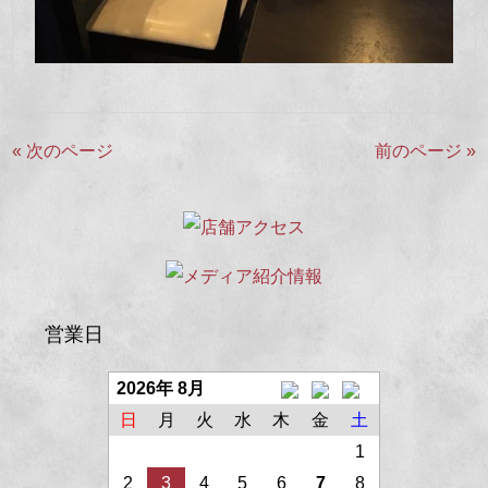
« 次のページ
前のページ »
営業日
2026年 8月
日
月
火
水
木
金
土
1
2
3
4
5
6
7
8