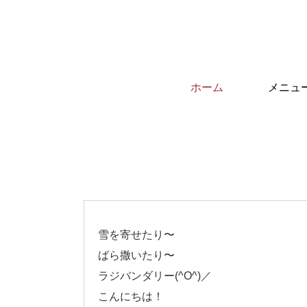
ホーム
メニュ
雪を寄せたり〜
ばら撒いたり〜
ラジバンダリー(^O^)／
こんにちは！