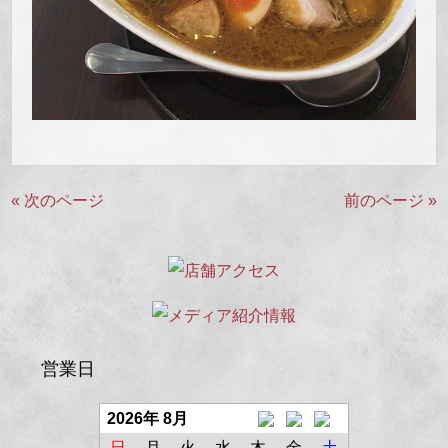
« 次のページ
前のページ »
営業日
2026年 8月
日
月
火
水
木
金
土