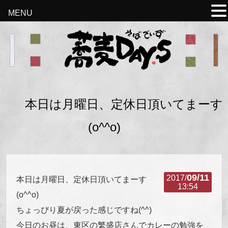
MENU
本日は月曜日、定休日頂いてまーす
(o^^o)
09/11
2017/
本日は月曜日、定休日頂いてまーす
13:54
(o^^o)
ちょっぴり夏が戻った感じですね(^^)
今日のお昼は、東区の繁盛店さんでカレーの勉強を