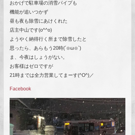
おかげで駐車場の消雪パイプも
機能が追いつかず
昼も夜も除雪にあけくれた
店主中山です(o^^o)
ようやく納得行く所まで除雪したと
思ったら、あらもう20時(´⊙ω⊙`)
ま、今夜はしょうがない。
お客様はゼロですが
21時までは全力営業してまーす(^O^)／
Facebook