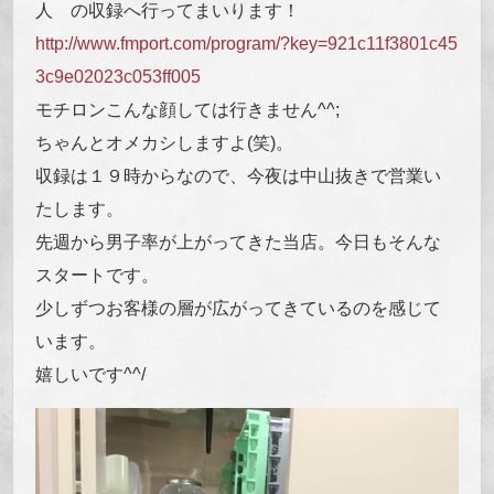
人 の収録へ行ってまいります！
http://www.fmport.com/program/?key=921c11f3801c45
3c9e02023c053ff005
モチロンこんな顔しては行きません^^;
ちゃんとオメカシしますよ(笑)。
収録は１９時からなので、今夜は中山抜きで営業い
たします。
先週から男子率が上がってきた当店。今日もそんな
スタートです。
少しずつお客様の層が広がってきているのを感じて
います。
嬉しいです^^/