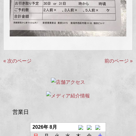
« 次のページ
前のページ »
営業日
2026年 8月
日
月
火
水
木
金
土