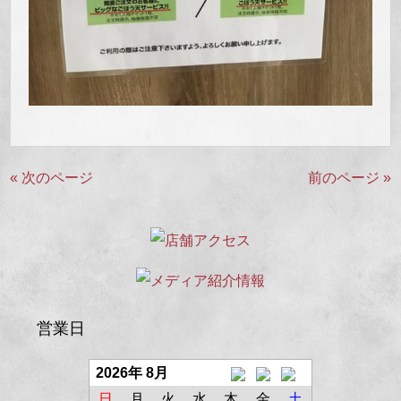
« 次のページ
前のページ »
営業日
2026年 8月
日
月
火
水
木
金
土