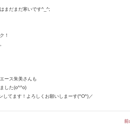
まだまだ寒いです^_^;
ク！
。
エース朱美さんも
た(o^^o)
ンしてます！よろしくお願いしまーす(^O^)／
前