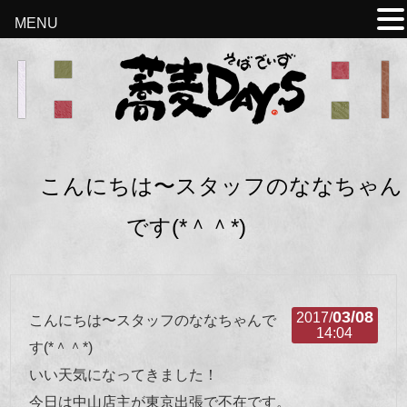
MENU
こんにちは〜スタッフのななちゃん
です(*＾＾*)
03/08
2017/
こんにちは〜スタッフのななちゃんで
14:04
す(*＾＾*)
いい天気になってきました！
今日は中山店主が東京出張で不在です。